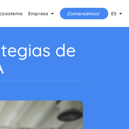
cosistema
Empresa
¡Comencemos!
ES
tegias de
A