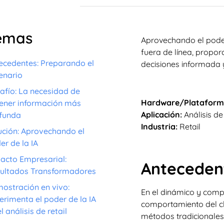
emas
Aprovechando el poder
fuera de línea, propo
ecedentes: Preparando el
decisiones informada 
enario
afío: La necesidad de
Hardware/Plataform
ener información más
Aplicación:
Análisis de
funda
Industria:
Retail
ución: Aprovechando el
er de la IA
acto Empresarial:
Antecedent
ultados Transformadores
ostración en vivo:
En el dinámico y compe
erimenta el poder de la IA
comportamiento del cl
l análisis de retail
métodos tradicionales